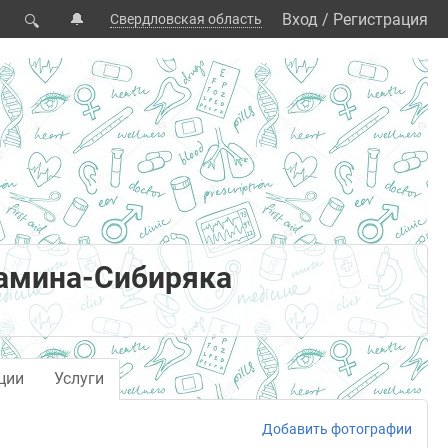
🔔
Вход
/
Регистрация
Свердловская область
🔍
Мамина-Сибиряка
ции
Услуги
Добавить фотографии