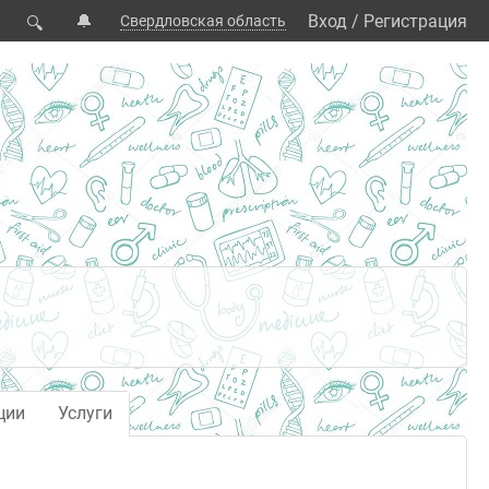
🔔
Вход
/
Регистрация
Свердловская область
🔍
ции
Услуги