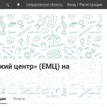
🔔
Вход
/
Регистрация
Свердловская область
🔍
кий центр» (ЕМЦ) на
ции
Услуги