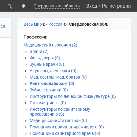
🔔
Вход
/
Регистрация
Свердловская область
🔍
Весь мир
▷
Россия
▷
Свердловская обл.
ься
Профессия:
Медицинский персонал (2)
Врачи (2)
Фельдшеры (0)
Зубные врачи (0)
Акушеры, акушерки (0)
Мед. сестры, мед. братья (0)
Рентгенолаборант (0)
Зубные техники (0)
Инструкторы по лечебной физкультуре (0)
Оптометристы (0)
Инструкторы по санитарному
просвещению (0)
Медицинские статистики (0)
Помощники врача-эпидемиолога (0)
Помощники санитарного врача (0)